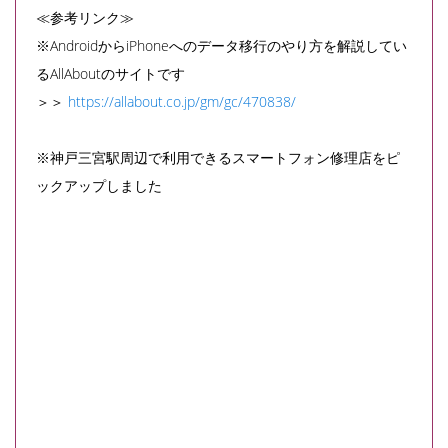
≪参考リンク≫
※AndroidからiPhoneへのデータ移行のやり方を解説してい
るAllAboutのサイトです
＞＞
https://allabout.co.jp/gm/gc/470838/
※神戸三宮駅周辺で利用できるスマートフォン修理店をピ
ックアップしました